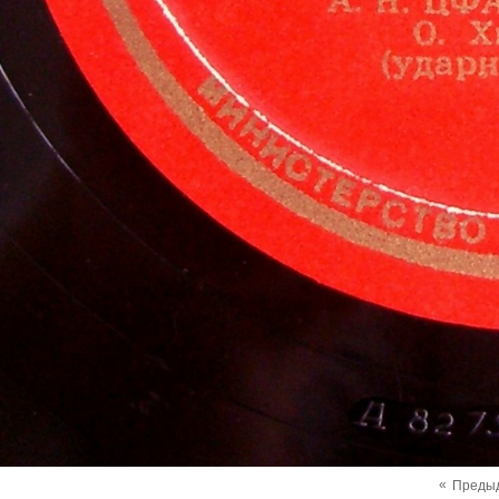
«
Преды