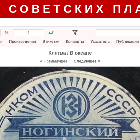
Г СОВЕТСКИХ ПЛ
№
ия
Произведения
Этикетки
Конверты
Указатель
Публикации
Клятва / В океане
«
»
Предыдущее
Следующее