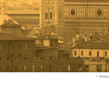
«
Преды