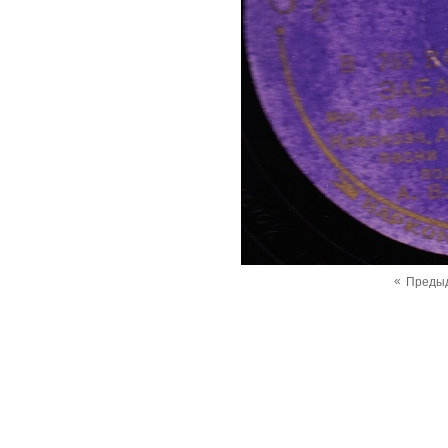
«
Преды