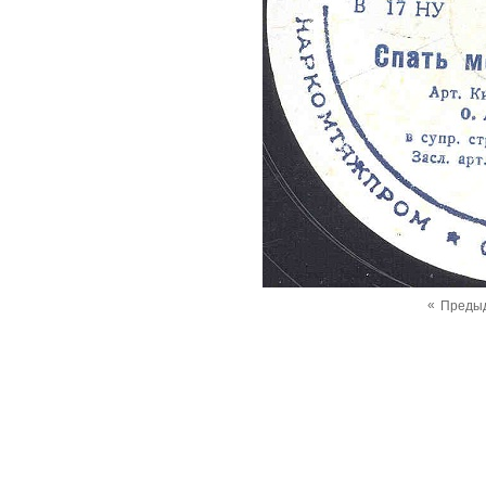
«
Преды