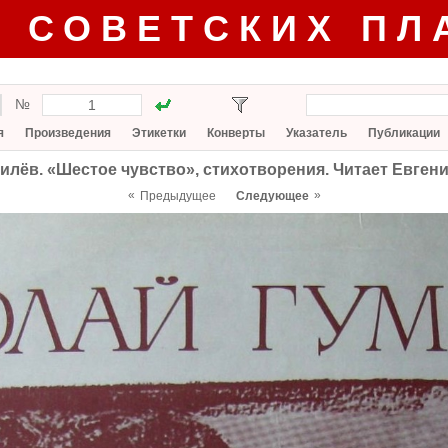
Г СОВЕТСКИХ ПЛ
№
я
Произведения
Этикетки
Конверты
Указатель
Публикации
илёв. «Шестое чувство», стихотворения. Читает Евген
«
»
Предыдущее
Следующее