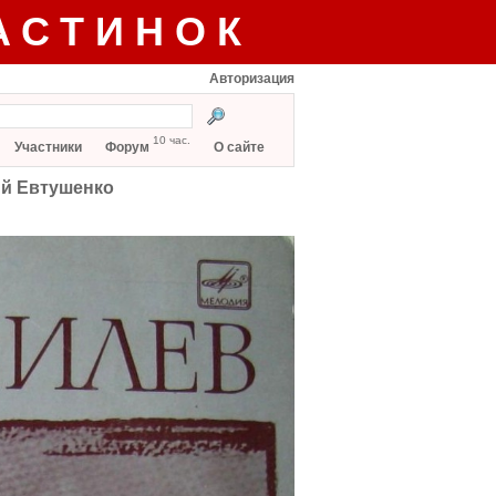
АСТИНОК
Авторизация
10 час.
Участники
Форум
О сайте
ий Евтушенко