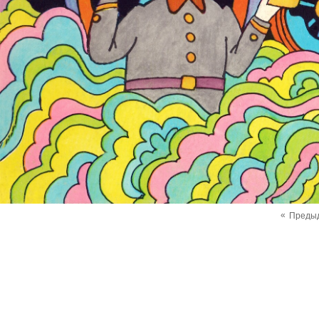
«
Преды