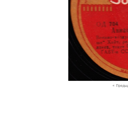
«
Преды