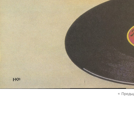
«
Преды