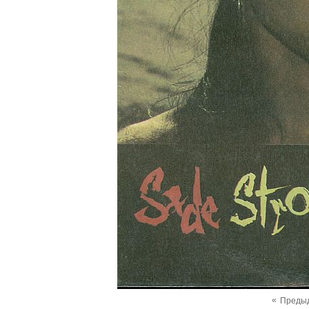
«
Преды