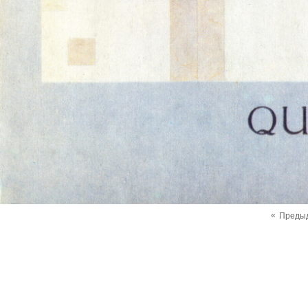
«
Преды