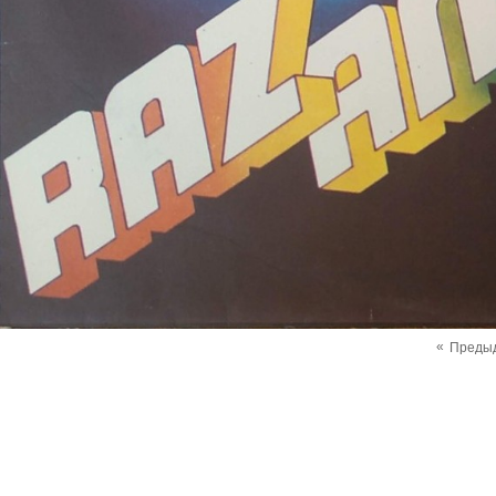
«
Преды