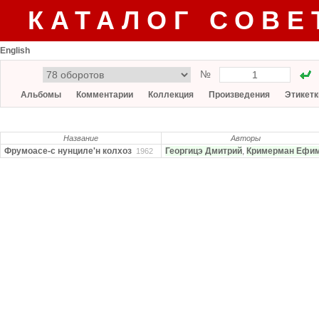
КАТАЛОГ СОВЕ
English
№
Альбомы
Комментарии
Коллекция
Произведения
Этикетк
Название
Авторы
Фрумоасе-с нунциле'н колхоз
Георгицэ Дмитрий
,
Кримерман Ефи
1962