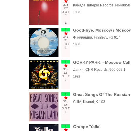
33○
Канада, Intrepid Records, NI-48958
12"
О
Э
Т
1988
5
1
6
Good-bye, Moscow / Mosco
45○
Финляндия, Finnlevy, FS 917
7"
Э
Т
1980
1
6
GORKY PARK. «Moscow Call
33○
Дания, CNR Records, 966 002 1
12"
О
Т
1992
3
6
Great Songs Of The Russian
33○
США, Kismet, K-103
12"
О
Э
Т
1
6
Gruppe 'Yalla'