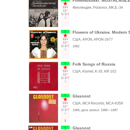
Filmimusükki: MUSTALAISLE
33○
Финляндия, Polarvox, MKJL-34
12"
О
Э
Т
3
6
Flowers of Ukraine. Modern
33○
США, APON, APON-2677
12"
О
Э
Т
1982
3
6
Folk Songs of Russia
33○
США, Kismet, K-35, KR-102
12"
О
Э
Т
3
6
Glasnost
33○
США, MCA Records, MCA-6358
12"
О
Э
Т
1988
, дата записи:
1986—1987
3
1
6
Glasnost