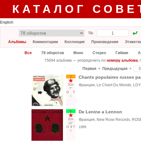
КАТАЛОГ СОВЕ
English
№
Альбомы
Комментарии
Коллекция
Произведения
Этикетк
Все
78 оборотов
Моно
Стерео
Гибкие
А
75694 альбома — упорядочить по
номеру альбома
,
«
«
Первая
Предыдущая
2
Chants populaires russes pa
33○
Франция, Le Chant Du Monde, LDY
7"
О
Т
1
6
De Lenine a Lennon
33○
Франция, New Rose Records, ROS
12"
О
Э
Т
1989
5