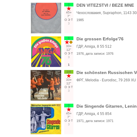
6
DEN VITEZSTVI / BEZE MNE
45○
Чехословакия, Supraphon, 1143 3
7"
О
Э
Т
1985
3
6
Die grossen Erfolge'76
33○
ГДР, Amiga, 8 55 512
12"
О
Э
Т
1976
, дата записи:
1976
3
1
2/6
Die schönsten Russischen Vo
33○
ФРГ, Melodia - Eurodisc, 79 269 XU
12"
О
Э
Т
3
6
Die Singende Gitarren, Leni
45○
ГДР, Amiga, 4 55 854
7"
О
Э
Т
1971
, дата записи:
1971
3