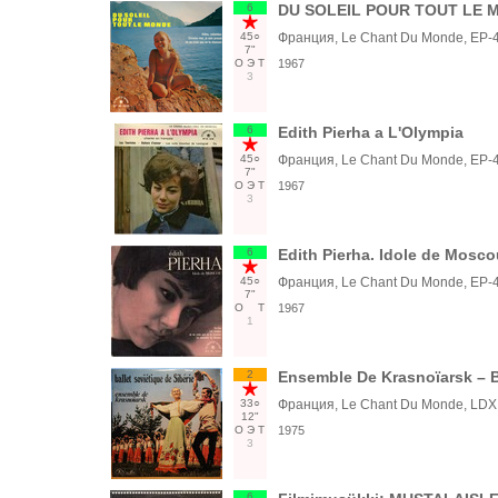
6
DU SOLEIL POUR TOUT LE 
45○
Франция, Le Chant Du Monde, EP-
7"
О
Э
Т
1967
3
6
Edith Pierha a L'Olympia
45○
Франция, Le Chant Du Monde, EP-
7"
О
Э
Т
1967
3
6
Edith Pierha. Idole de Mosco
45○
Франция, Le Chant Du Monde, EP-
7"
О
Т
1967
1
2
Ensemble De Krasnoïarsk – Ba
33○
Франция, Le Chant Du Monde, LDX
12"
О
Э
Т
1975
3
6