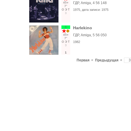
45○
ГДР, Amiga, 4 56 148
7"
О
Э
Т
1975
, дата записи:
1975
3
6
Harlekino
45○
ГДР, Amiga, 5 56 050
7"
О
Э
Т
1982
3
1
«
«
Первая
Предыдущая