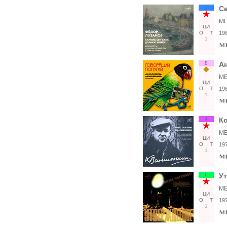
1
Се
ME
ЦИ
О
Т
19
1
8
Ан
ME
ЦИ
О
Т
19
1
4
Ко
ME
ЦИ
О
Т
19
1
6
У
ME
ЦИ
О
Т
19
1