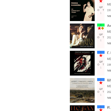
ME
ЦИ
О
Т
19
1
6
Ан
ME
ЦИ
О
Т
20
1
1
Г.
ME
ЦИ
О
Т
19
1
1
Ш
ME
ЦИ
О
Т
20
1
1
И.