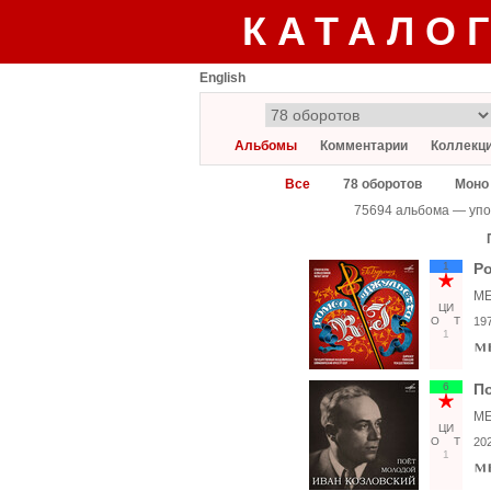
КАТАЛО
English
Альбомы
Комментарии
Коллекц
Все
78 оборотов
Моно
75694 альбома — упо
1
Ро
ME
ЦИ
О
Т
19
1
6
П
ME
ЦИ
О
Т
20
1