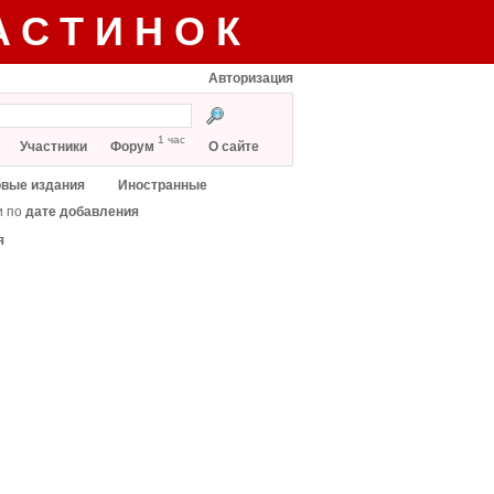
АСТИНОК
Авторизация
1 час
Участники
Форум
О сайте
вые издания
Иностранные
и по
дате добавления
я