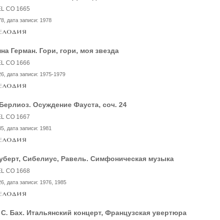
L CO 1665
78
, дата записи:
1978
на Герман. Гори, гори, моя звезда
L CO 1666
26
, дата записи:
1975-1979
 Берлиоз. Осуждение Фауста, соч. 24
L CO 1667
85
, дата записи:
1981
уберт, Сибелиус, Равель. Симфоническая музыка
L CO 1668
26
, дата записи:
1976, 1985
 С. Бах. Итальянский концерт, Французская увертюра