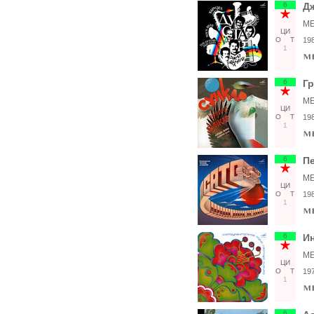
6
Дж
ME
ЦИ
О
Т
19
1
6
Гр
ME
ЦИ
О
Т
19
1
6
Пе
ME
ЦИ
О
Т
19
1
6
И
ME
ЦИ
О
Т
19
1
6