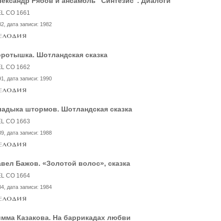
ександр Рябов и ансамбль "Синтезис". Диалоги
L CO 1661
82
, дата записи:
1982
оротышка. Шотландская сказка
L CO 1662
91
, дата записи:
1990
ладыка штормов. Шотландская сказка
L CO 1663
89
, дата записи:
1988
вел Бажов. «Золотой волос», сказка
L CO 1664
84
, дата записи:
1984
имма Казакова. На баррикадах любви