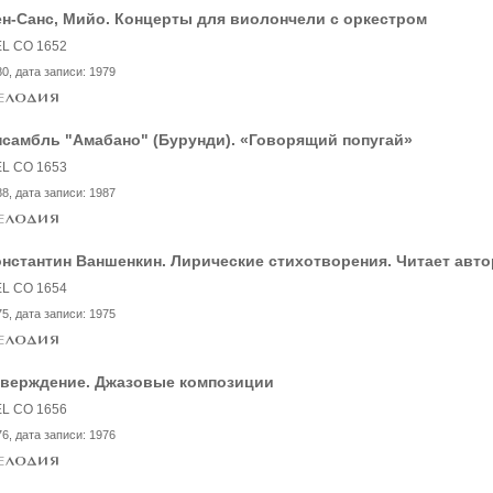
н-Санс, Мийо. Концерты для виолончели с оркестром
L CO 1652
80
, дата записи:
1979
самбль "Амабано" (Бурунди). «Говорящий попугай»
L CO 1653
88
, дата записи:
1987
нстантин Ваншенкин. Лирические стихотворения. Читает авто
L CO 1654
75
, дата записи:
1975
тверждение. Джазовые композиции
L CO 1656
76
, дата записи:
1976