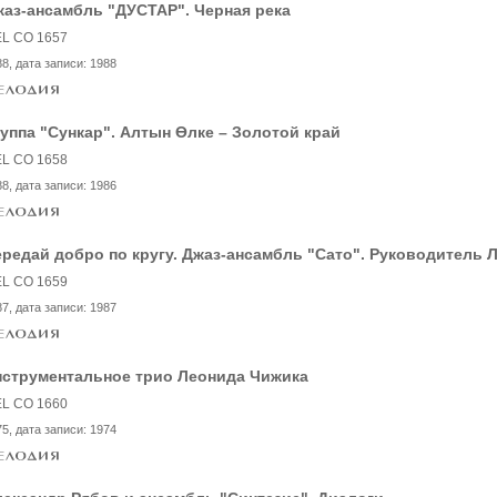
аз-ансамбль "ДУСТАР". Черная река
L CO 1657
88
, дата записи:
1988
уппа "Сункар". Алтын Өлке – Золотой край
L CO 1658
88
, дата записи:
1986
редай добро по кругу. Джаз-ансамбль "Сато". Руководитель 
L CO 1659
87
, дата записи:
1987
нструментальное трио Леонида Чижика
L CO 1660
75
, дата записи:
1974