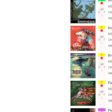
Ал
ME
ЦИ
О
Т
19
1
5
К
ME
ЦИ
О
Т
19
1
5
В
ME
ЦИ
О
Т
19
1
5
Па
ME
ЦИ
О
Т
19
1
4
Р