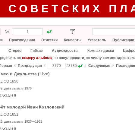
Г СОВЕТСКИХ ПЛ
№
ия
Произведения
Этикетки
Конверты
Указатель
Публикации
Стерео
Гибкие
Аудиокассеты
Компакт-диски
Цифро
рядочить по
номеру альбома
, по
популярности
, по
числу комментариев
ил
«
«
»
»
Первая
Предыдущая
/ 3785
Следующая
Последня
мео и Джульетта (Live)
L CO 1650
79
, дата записи:
1976
оёт молодой Иван Козловский
L CO 1651
25
, дата записи:
1927—1952