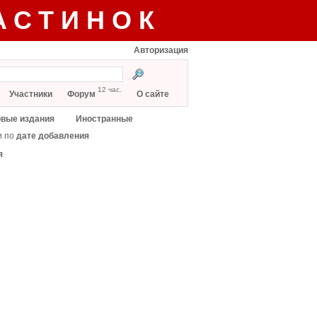
АСТИНОК
Авторизация
12 час.
Участники
Форум
О сайте
вые издания
Иностранные
и по
дате добавления
я