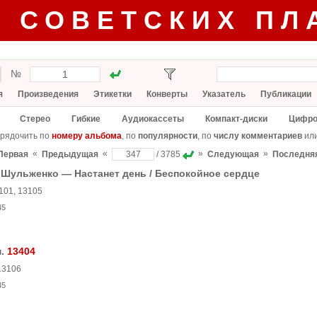
Г СОВЕТСКИХ ПЛ
№
я
Произведения
Этикетки
Конверты
Указатель
Публикации
Стерео
Гибкие
Аудиокассеты
Компакт-диски
Цифро
рядочить по
номеру альбома
, по
популярности
, по
числу комментариев
ил
«
«
»
»
Первая
Предыдущая
/ 3785
Следующая
Последня
 Шульженко — Настанет день / Беспокойное сердце
101, 13105
45
м.
13404
13106
45