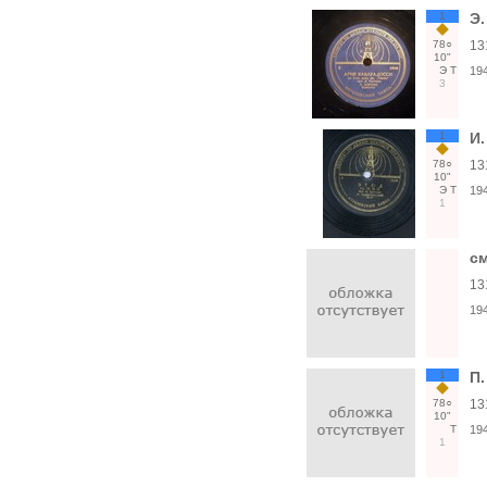
1
Э.
78○
13
10"
Э
Т
19
3
1
И.
78○
13
10"
Э
Т
19
1
с
13
19
1
П.
78○
13
10"
Т
19
1