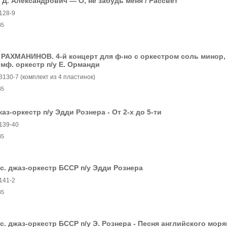
 Д. Александрович — О, не забудь меня / Рассвет
128-9
45
 РАХМАНИНОВ. 4-й концерт для ф-но с оркестром соль минор, с
мф. оркестр п/у Е. Орманди
3130-7 (комплект из 4 пластинок)
45
аз-оркестр п/у Эдди Рознера - От 2-х до 5-ти
139-40
45
с. джаз-оркестр БССР п/у Эдди Рознера
141-2
45
с. джаз-оркестр БССР п/у Э. Рознера - Песня английского моря