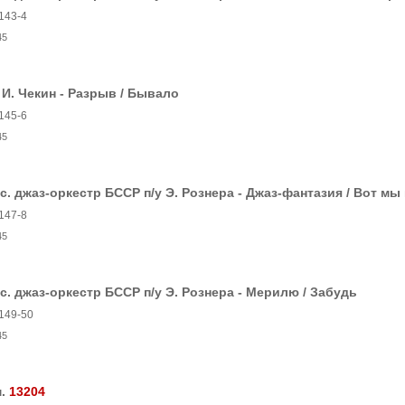
143-4
45
 И. Чекин - Разрыв / Бывало
145-6
45
с. джаз-оркестр БССР п/у Э. Рознера - Джаз-фантазия / Вот мы
147-8
45
с. джаз-оркестр БССР п/у Э. Рознера - Мерилю / Забудь
149-50
45
м.
13204