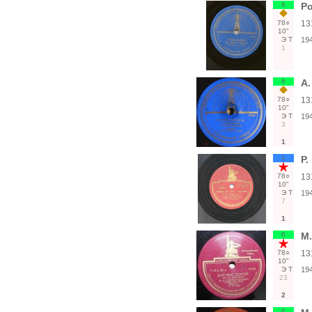
6
Ро
78○
13
10"
Э
Т
19
1
6
А.
78○
13
10"
Э
Т
19
3
1
1
Р.
78○
13
10"
Э
Т
19
7
1
6
М.
78○
13
10"
Э
Т
19
23
2
6