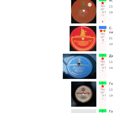
М.
78○
13
10"
Э
Т
19
74
6
1
С.
си
78○
12"
01
Э
7
19
6
Дж
78○
13
10"
Э
Т
19
5
6
Го
78○
13
10"
Э
Т
19
3
6
Го