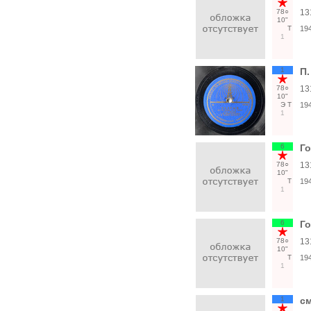
78○
13
10"
Т
19
1
1
П.
78○
13
10"
Э
Т
19
1
6
Го
78○
13
10"
Т
19
1
6
Го
78○
13
10"
Т
19
1
1
с