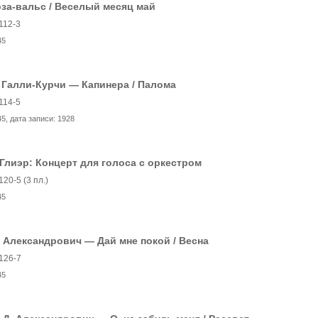
за-вальс / Веселый месяц май
112-3
45
 Галли-Курчи — Капинера / Палома
114-5
45
, дата записи:
1928
 Глиэр: Концерт для голоса с оркестром
120-5 (3 пл.)
45
 Александрович — Дай мне покой / Весна
126-7
45