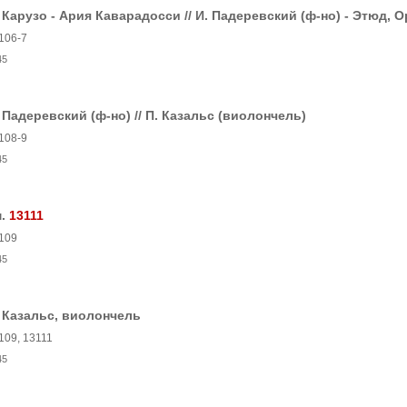
 Карузо - Ария Каварадосси // И. Падеревский (ф-но) - Этюд, О
106-7
45
 Падеревский (ф-но) // П. Казальс (виолончель)
108-9
45
м.
13111
109
45
 Казальс, виолончель
109, 13111
45