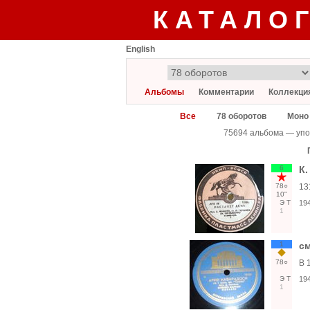
КАТАЛО
English
Альбомы
Комментарии
Коллекци
Все
78 оборотов
Моно
75694 альбома — упо
6
К.
78○
13
10"
Э
Т
19
1
1
с
78○
В 
Э
Т
19
1