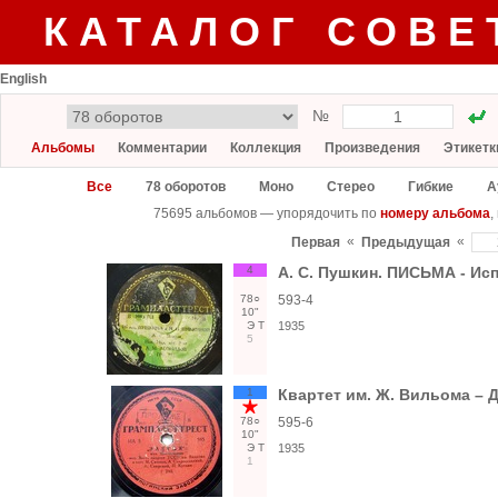
КАТАЛОГ СОВЕ
English
№
Альбомы
Комментарии
Коллекция
Произведения
Этикетк
Все
78 оборотов
Моно
Стерео
Гибкие
А
75695 альбомов — упорядочить по
номеру альбома
,
«
«
Первая
Предыдущая
4
А. С. Пушкин. ПИСЬМА - Ис
78○
593-4
10"
Э
Т
1935
5
1
Квартет им. Ж. Вильома – Д
78○
595-6
10"
Э
Т
1935
1