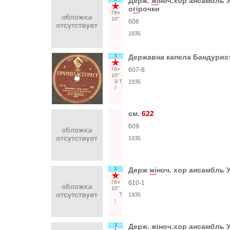
Держ.
жi
ноч.хор ансамбль У
о
гi
рочки
78○
10"
606
1935
3
Державна капела Бандурист
78○
607-8
10"
Э
Т
1935
2
см.
622
609
1935
3
Держ
жi
ноч. хор ансамбль У
78○
610-1
10"
Т
1935
1
3
Держ.
жi
ноч.хор ансамбль 