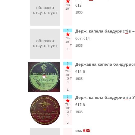
78○
612
10"
1935
3
Держ. капела бандурис
тi
в 
78○
607, 614
10"
Т
1935
1
3
Державна капела бандурист
78○
615-6
10"
Э
Т
1935
3
1
3
Держ. капела бандурис
тi
в 
78○
617-8
10"
Э
Т
1935
5
2
см.
685