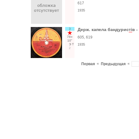
617
1935
3
Держ. капела бандурис
тi
в -
78○
605, 619
10"
Э
Т
1935
2
«
«
Первая
Предыдущая