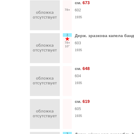
см.
673
78○
602
1935
3
Держ. зразкова капела бан
78○
603
10"
1935
см.
648
604
1935
см.
619
605
1935
3