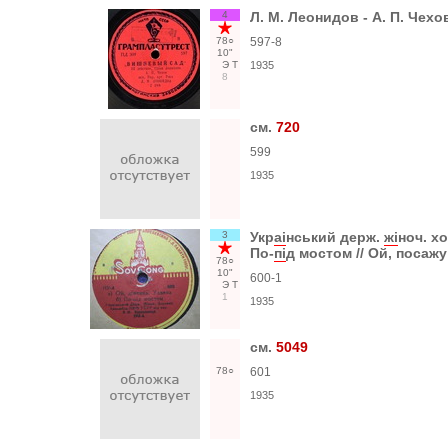
4
Л. М. Леонидов - А. П. Чех
78○
597-8
10"
Э
Т
1935
8
см.
720
599
1935
3
Укр
аi
нський держ.
жi
ноч. х
По-
пi
д мостом // Ой, посажу
78○
10"
600-1
Э
Т
1
1935
см.
5049
78○
601
1935