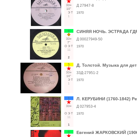
33○
Д 27947-8
10"
Э
Т
1970
1
6
СИНЯЯ НОЧЬ. ЭСТРАДА ГДР 
33○
Д 00027949-50
7"
О
Э
Т
1970
11
2
5
Д. Толстой. Музыка для де
33○
33Д-27951-2
10"
Э
Т
1970
1
1
Л. КЕРУБИНИ (1760-1842) Ре
33○
Д 027953-4
О
Э
Т
1970
11
1
6
Евгений ЖАРКОВСКИЙ (1906