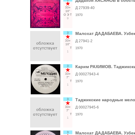
Дадахон ХАСАНОВ в собств
33○
Д 27939-40
10"
О
Э
Т
1970
9
3
Малохат ДАДАБАЕВА. Узбек
33○
Д 27941-2
10"
Т
1970
1
3
Карим РАХИМОВ. Таджикск
33○
Д 00027943-4
7"
Т
1970
1
3
Таджикские народные мел
33○
Д 00027945-6
7"
Т
1970
1
3
Малохат ДАДАБАЕВА. Узбек