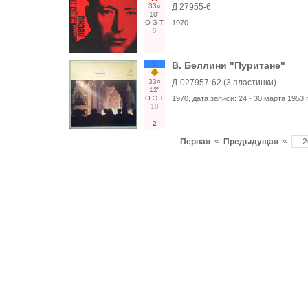
33○
Д 27955-6
10"
О
Э
Т
1970
5
1
В. Беллини "Пуритане"
33○
Д-027957-62 (3 пластинки)
12"
О
Э
Т
1970
, дата записи:
24 - 30 марта 1953 г
10
2
«
«
Первая
Предыдущая