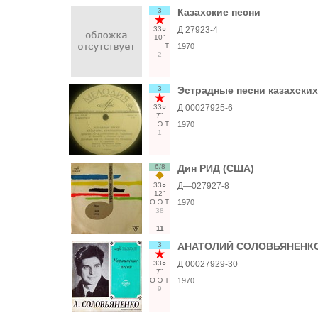
3
Казахские песни
33○
Д 27923-4
10"
Т
1970
2
3
Эстрадные песни казахски
33○
Д 00027925-6
7"
Э
Т
1970
1
6/8
Дин РИД (США)
33○
Д—027927-8
12"
О
Э
Т
1970
38
11
3
АНАТОЛИЙ СОЛОВЬЯНЕНКО 
33○
Д 00027929-30
7"
О
Э
Т
1970
9