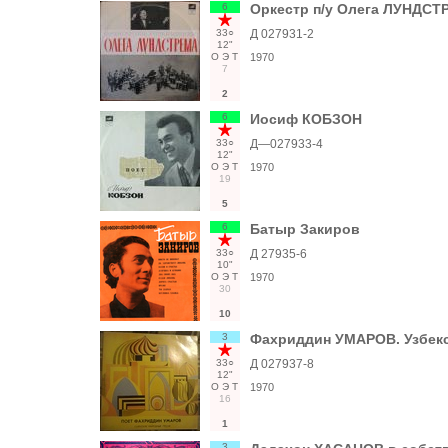
6
Оркестр п/у Олега ЛУНДСТ
33○
Д 027931-2
12"
О
Э
Т
1970
7
2
6
Иосиф КОБЗОН
33○
Д—027933-4
12"
О
Э
Т
1970
19
5
6
Батыр Закиров
33○
Д 27935-6
10"
О
Э
Т
1970
30
10
3
Фахриддин УМАРОВ. Узбекс
33○
Д 027937-8
12"
О
Э
Т
1970
16
1
3