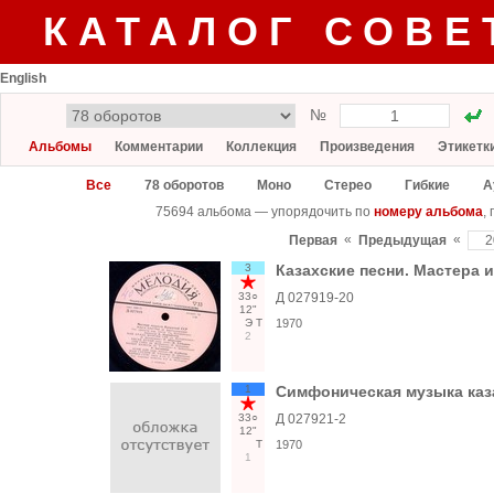
КАТАЛОГ СОВЕ
English
№
Альбомы
Комментарии
Коллекция
Произведения
Этикетк
Все
78 оборотов
Моно
Стерео
Гибкие
А
75694 альбома — упорядочить по
номеру альбома
,
«
«
Первая
Предыдущая
3
Казахские песни. Мастера 
33○
Д 027919-20
12"
Э
Т
1970
2
1
Симфоническая музыка каз
33○
Д 027921-2
12"
Т
1970
1