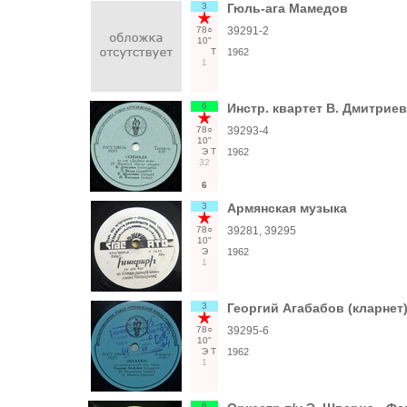
3
Гюль-ага Мамедов
78○
39291-2
10"
Т
1962
1
6
Инстр. квартет В. Дмитри
78○
39293-4
10"
Э
Т
1962
32
6
3
Армянская музыка
78○
39281, 39295
10"
Э
1962
1
3
Георгий Агабабов (кларне
78○
39295-6
10"
Э
Т
1962
1
6