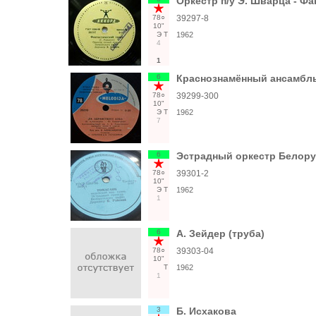
Оркестр п/у Э. Шварца - Фа
78○
39297-8
10"
Э
Т
1962
4
1
6
Краснознамённый ансамбл
78○
39299-300
10"
Э
Т
1962
7
6
Эстрадный оркестр Белору
78○
39301-2
10"
Э
Т
1962
1
6
А. Зейдер (труба)
78○
39303-04
10"
Т
1962
1
3
Б. Исхакова