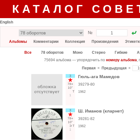
КАТАЛОГ СОВЕ
English
№
Альбомы
Комментарии
Коллекция
Произведения
Этикетк
Все
78 оборотов
Моно
Стерео
Гибкие
А
75694 альбома — упорядочить по
номеру альбома
,
«
«
Первая
Предыдущая
3
Гюль-ага Мамедов
78○
39279-80
10"
Т
1962
1
3
Ш. Иманов (кларнет)
78○
39281-82
10"
Э
Т
1962
1