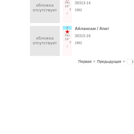
78○
39313-14
10"
Т
1962
1
3
Айлансам / Апат
78○
39315-16
10"
Т
1962
1
«
«
Первая
Предыдущая