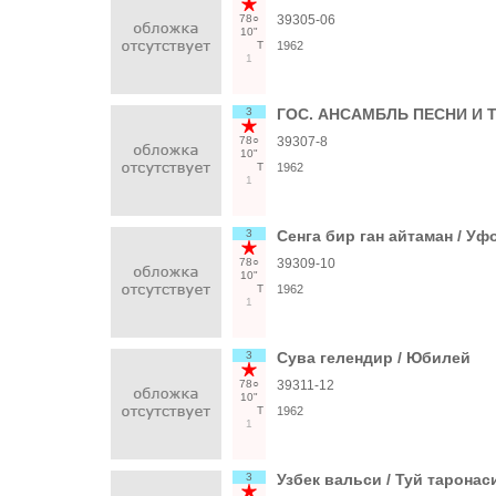
78○
39305-06
10"
Т
1962
1
3
ГОС. АНСАМБЛЬ ПЕСНИ И ТА
78○
39307-8
10"
Т
1962
1
3
Сенга бир ган айтаман / Уф
78○
39309-10
10"
Т
1962
1
3
Сува гелендир / Юбилей
78○
39311-12
10"
Т
1962
1
3
Узбек вальси / Туй таронас