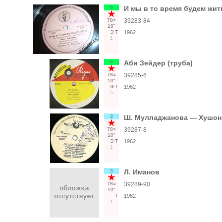
6
И мы в то время будем жит
78○
39283-84
10"
Э
Т
1962
1
6
Аби Зейдер (труба)
78○
39285-6
10"
Э
Т
1962
5
3
Ш. Мулладжанова — Хушон
78○
39287-8
10"
Э
Т
1962
1
3
Л. Иманов
78○
39289-90
10"
Т
1962
1