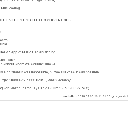
) 4:04 (Valerie Gaijna/Olga Chaiko)
X Musikverlag.
NEUE MEDIEN UND ELEKTRONIKVERTRIEB
l
aestro
sible
lter & Sepp of Music Center Olching
 Mrs. Hatch
R without whom we wouldn't survive.
us eight times it was impossible, but we still knew it was possible
rger Strasse 42, 5000 Koln 1, West Germany
ung von Nezhdunaroduaya Kniga (Firm "SOVISKUSSTVO")
melodist
/ 2026-04-09 20:11:54 / Редакция № 1