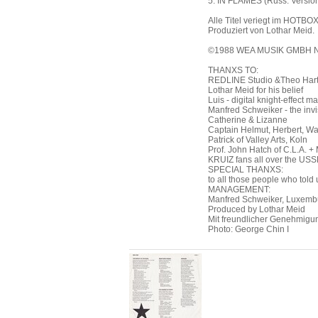
5. IN FLAMES (Russ. Version
Alle Titel veriegt im HOTBO
Produziert von Lothar Meid.
©1988 WEA MUSIK GMBH 
THANXS TO:
REDLINE Studio &Theo Hart
Lothar Meid for his belief
Luis - digital knight-effect m
Manfred Schweiker - the invi
Catherine & Lizanne
Captain Helmut, Herbert, Wa
Patrick of Valley Arts, Koln
Prof. John Hatch of C.L.A. +
KRUIZ fans all over the USS
SPECIAL THANXS:
to all those people who told 
MANAGEMENT:
Manfred Schweiker, Luxembu
Produced by Lothar Meid
Mit freundlicher Genehmig
Photo: George Chin I