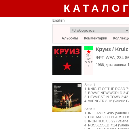
КАТАЛО
English
Альбомы
Комментарии
Коллекц
6
Круиз / Kruiz
33○
ФРГ, WEA, 234 8
12"
О
Э
Т
1988
, дата записи:
5
Seite 1
1. KNIGHT OF THE ROAD 7:0
2. BRAVE NEW WORLD 3:47 (
3. HEAVIEST IN TOWN 2:42 (
4. AVENGER 8:16 (Valerie G
Seite 2
1. IN FLAMES 4:05 (Valerie 
2. DREAM 5000 YEARS LONG 
3. IRON ROCK 3:22 (Valerie
4. POSSESSED 7:14 (Valerie