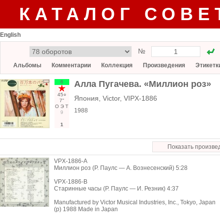
КАТАЛОГ СОВЕ
English
№
Альбомы
Комментарии
Коллекция
Произведения
Этикетк
6
Алла Пугачева. «Миллион роз»
45○
Япония, Victor, VIPX-1886
7"
О
Э
Т
1988
9
1
Показать произве
VPX-1886-А
Миллион роз (Р. Паулс — А. Вознесенский) 5:28
VPX-1886-В
Старинные часы (Р. Паулс — И. Резник) 4:37
Manufactured by Victor Musical Industries, Inc., Tokyo, Japan
(p) 1988 Made in Japan