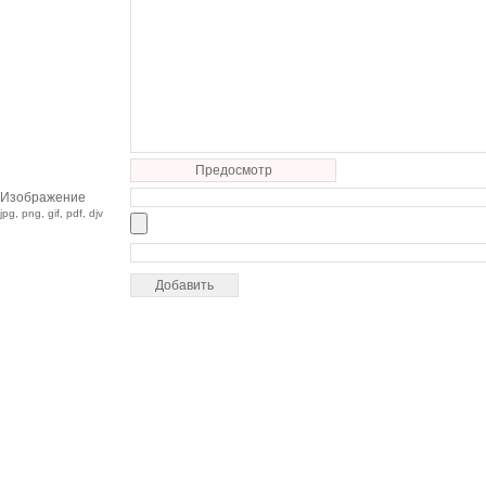
Предосмотр
Изображение
jpg, png, gif, pdf, djv