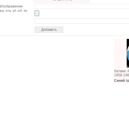
Изображение
jpg, png, gif, pdf, djv
Латвия. 
1958-19
Синий т