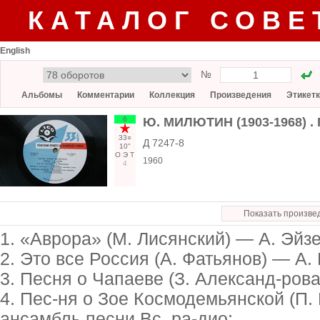
КАТАЛОГ СОВЕ
English
№
Альбомы
Комментарии
Коллекция
Произведения
Этикет
6
Ю. МИЛЮТИН (1903-1968) .
33○
Д 7247-8
10"
О
Э
Т
1960
4
Показать произве
1. «Аврора» (М. Лисянский) — А. Эйзе
2. Это все Россия (А. Фатьянов) — А. 
3. Песня о Чапаеве (З. Александ-ров
4. Пес-ня о Зое Космодемьянской (П.
ансамбль песни Вс. ра-дио;