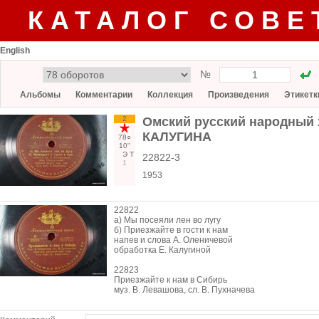
КАТАЛОГ СОВЕ
English
№
Альбомы
Комментарии
Коллекция
Произведения
Этикетк
2
Омский русский народный 
КАЛУГИНА
78○
10"
Э
Т
22822-3
1
1953
22822
а) Мы посеяли лен во лугу
б) Приезжайте в гости к нам
напев и слова А. Оленичевой
обработка Е. Калугиной
22823
Приезжайте к нам в Сибирь
муз. В. Левашова, сл. В. Пухначева