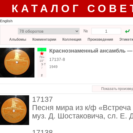
КАТАЛОГ СОВЕ
English
№
Альбомы
Комментарии
Коллекция
Произведения
Этикет
6
Краснознаменный ансамбль — 
78○
17137-8
10"
Э
Т
1949
7
2
Показать произве
17137
Песня мира из к/ф «Встреча
муз. Д. Шостаковича, сл. Е.
17138