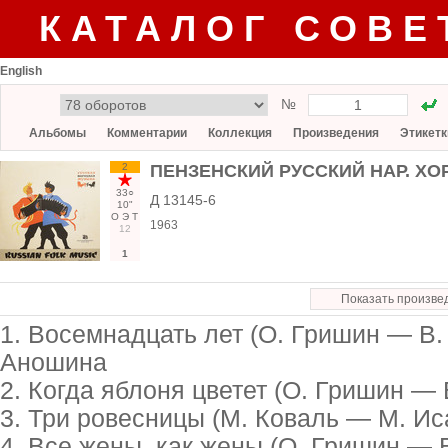
КАТАЛОГ СОВЕ
English
№
Альбомы
Комментарии
Коллекция
Произведения
Этикетк
2
ПЕНЗЕНСКИЙ РУССКИЙ НАР. ХОР, 
33○
Д 13145-6
10"
О
Э
Т
1963
12
1
Показать произве
1. Восемнадцать лет (О. Гришин — В.
Аношина
2. Когда яблоня цветет (О. Гришин — 
3. Три ровесницы (М. Коваль — М. Ис
4. Все жены, как жены (О. Гришин — 