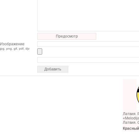
Предосмотр
Изображение
jpg, png, gif, pdf, djv
Латвия. 
«Melodij
Латвия.
Красный