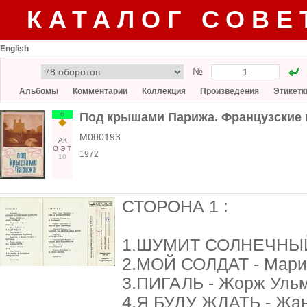
КАТАЛОГ СОВЕ
English
№
Альбомы
Комментарии
Коллекция
Произведения
Этикетк
6
Под крышами Парижа. Французские
М000193
АК
О
Э
Т
1972
10
СТОРОНА 1 :
1.ШУМИТ СОЛНЕЧНЫЙ
2.МОЙ СОЛДАТ - Мари
3.ПИГАЛЬ - Жорж Уль
4.Я БУДУ ЖДАТЬ - Жа