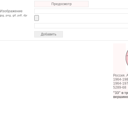
Предосмотр
Изображение
jpg, png, gif, pdf, djv
Россия. 
1964-19
1964-19
5289-68
"33" в т
вершиной