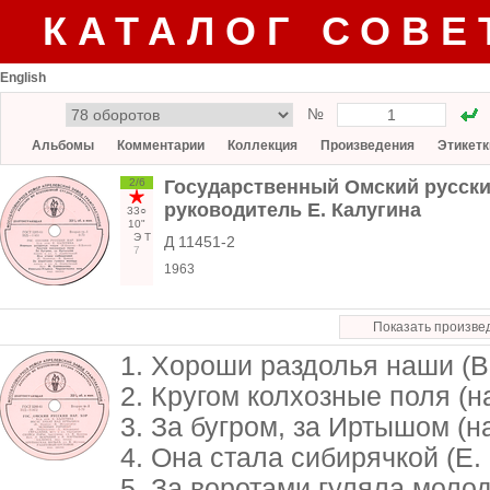
КАТАЛОГ СОВЕ
English
№
Альбомы
Комментарии
Коллекция
Произведения
Этикетк
2/6
Государственный Омский русск
руководитель Е. Калугина
33○
10"
Э
Т
Д 11451-2
7
1963
Показать произве
1. Хороши раздолья наши (В
2. Кругом колхозные поля (н
3. За бугром, за Иртышом (н
4. Она стала сибирячкой (Е.
5. За воротами гуляла молод