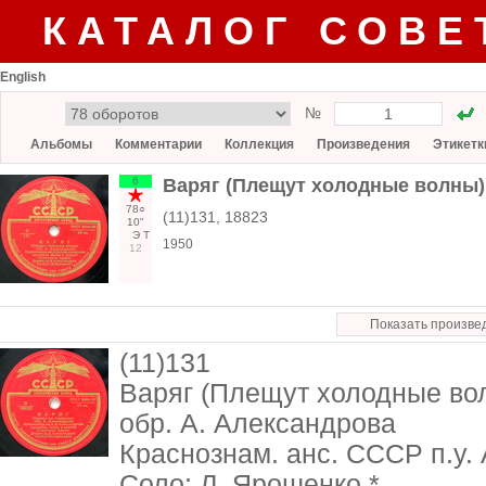
КАТАЛОГ СОВЕ
English
№
Альбомы
Комментарии
Коллекция
Произведения
Этикетк
6
Варяг (Плещут холодные волны) 
78○
(11)131, 18823
10"
Э
Т
1950
12
Показать произве
(11)131
Варяг (Плещут холодные во
обр. А. Александрова
Краснознам. анс. СССР п.у
Соло: Л. Ярошенко *