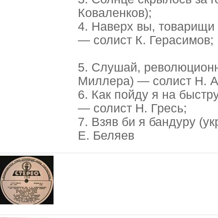
Коваленков);
4. Наверх вы, товарищи 
— солист К. Герасимов;
5. Слушай, революционна
Миллера) — солист Н. 
6. Как пойду я на быстру
— солист Н. Гресь;
7. Взяв би я бандуру (у
Е. Беляев