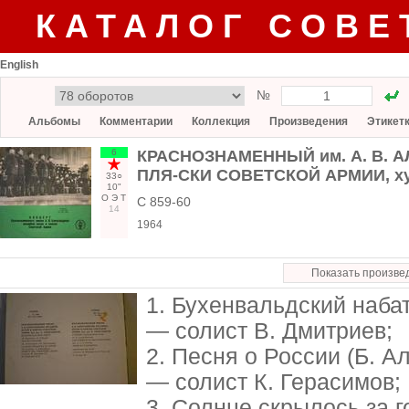
КАТАЛОГ СОВЕ
English
№
Альбомы
Комментарии
Коллекция
Произведения
Этикет
6
КРАСНОЗНАМЕННЫЙ им. А. В. 
ПЛЯ-СКИ СОВЕТСКОЙ АРМИИ, худ
33○
10"
О
Э
Т
С 859-60
14
1964
Показать произве
1. Бухенвальдский наба
— солист В. Дмитриев;
2. Песня о России (Б. 
— солист К. Герасимов;
3. Солнце скрылось за 