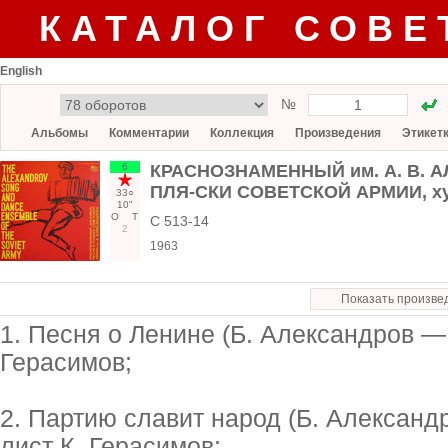
КАТАЛОГ СОВЕ
English
№
Альбомы
Комментарии
Коллекция
Произведения
Этикет
6
КРАСНОЗНАМЕННЫЙ им. А. В. 
ПЛЯ-СКИ СОВЕТСКОЙ АРМИИ, худ
33○
10"
О
Т
С 513-14
2
1963
Показать произве
1. Песня о Ленине (Б. Александров —
Герасимов;
2. Партию славит народ (Б. Алексан
лист К. Герасимов;