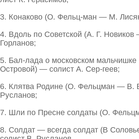
3. Конаково (О. Фельц-ман — М. Лисян
4. Вдоль по Советской (А. Г. Новиков
Горланов;
5. Бал-лада о московском мальчишке 
Островой) — солист А. Сер-геев;
6. Клятва Родине (О. Фельцман — В. 
Русланов;
7. Шли по Пресне солдаты (О. Фельц
8. Солдат — всегда солдат (В Солов
солист В. Русланов