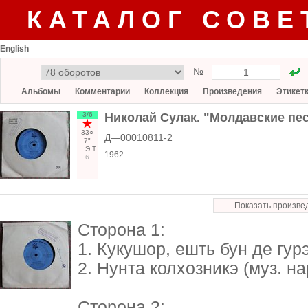
КАТАЛОГ СОВЕ
English
№
Альбомы
Комментарии
Коллекция
Произведения
Этикет
3/6
Николай Сулак. "Молдавские пес
33○
Д—00010811-2
7"
Э
Т
1962
6
Показать произве
Сторона 1:
1. Кукушор, ешть бун де гурэ
2. Нунта колхозникэ (муз. нар
Сторона 2: