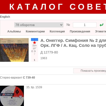
КАТАЛОГ СОВЕ
English
№
Альбомы
Комментарии
Коллекция
Произведения
Этикет
1
А. Онеггер. Симфония № 2 для
Орк. ЛГФ / А. Кац. Соло на тру
33○
10"
О
Э
Д 12779-80
7
1963
1
Показать произве
Стерео-вариант
С 739-40
35. tip. 1539