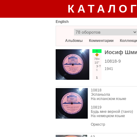
КАТАЛО
English
Альбомы
Комментарии
Коллекц
6
Иосиф Шми
78○
10818-9
10"
Э
Т
1941
6
1
10818
Эспаньола
На испанском языке
10819
Будь мне верной (танго)
На немецком языке
Оркестр