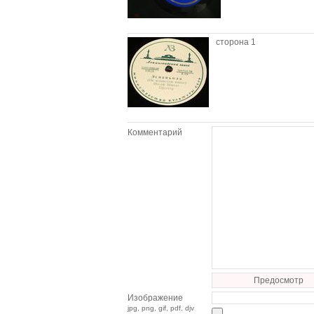
сторона 1
Комментарий
Предосмотр
Изображение
jpg, png, gif, pdf, djv