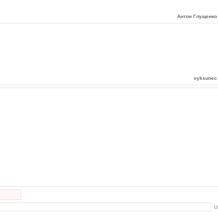
Антон Глущенко
vyksunec
U