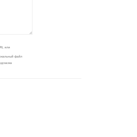
RL или
окальный файл
одсказка