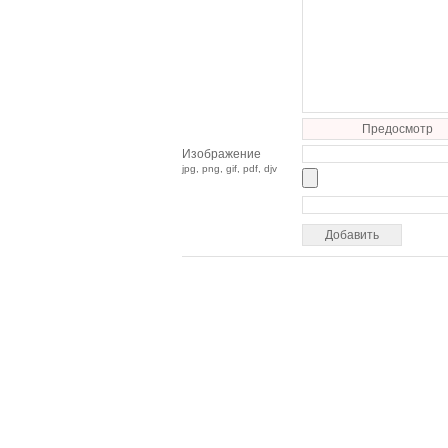
Предосмотр
Изображение
jpg, png, gif, pdf, djv