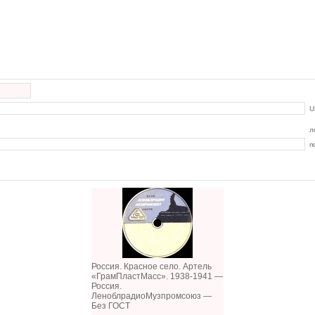
U
л
п
Россия. Красное село. Артель
«ГрамПластМасс». 1938-1941 —
Россия.
ЛеноблрадиоМузпромсоюз —
Без ГОСТ