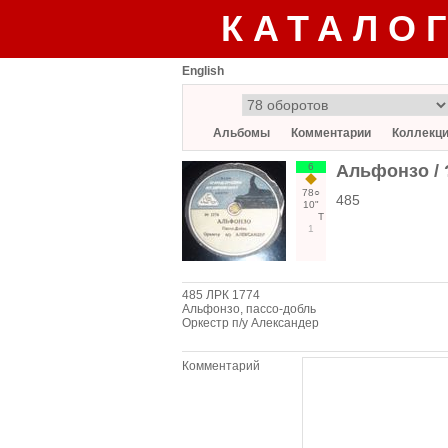
КАТАЛО
English
Альбомы
Комментарии
Коллекц
6
Альфонзо / 
78○
485
10"
Т
1
485 ЛРК 1774
Альфонзо, пассо-добль
Оркестр п/у Александер
Комментарий