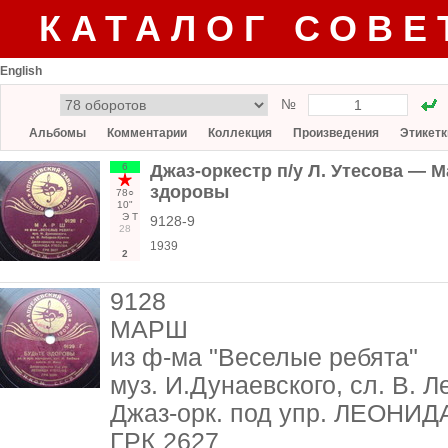
КАТАЛОГ СОВЕ
English
№
Альбомы
Комментарии
Коллекция
Произведения
Этикетк
6
Джаз-оркестр п/у Л. Утесова — М
здоровы
78○
10"
Э
Т
9128-9
28
1939
2
9128
МАРШ
из ф-ма "Веселые ребята"
муз. И.Дунаевского, сл. В. 
Джаз-орк. под упр. ЛЕОНИ
ГРК 2627