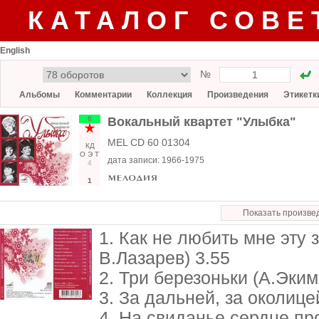
КАТАЛОГ СОВЕ
English
№
Альбомы
Комментарии
Коллекция
Произведения
Этикетк
6
Вокальный квартет "Улыбка"
MEL CD 60 01304
КД
О
Э
Т
дата записи:
1966-1975
4
1
Показать произве
1. Как не любить мне эту
В.Лазарев) 3.55
2. Три березоньки (А.Эким
3. За дальней, за околице
4. На свиданье сердце пр