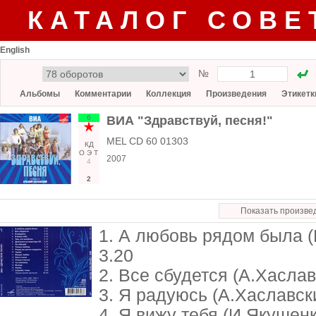
КАТАЛОГ СОВЕ
English
№
Альбомы
Комментарии
Коллекция
Произведения
Этикетк
6
ВИА "Здравствуй, песня!"
MEL CD 60 01303
КД
О
Э
Т
2007
4
2
Показать произве
1. А любовь рядом была 
3.20
2. Все сбудется (А.Хаслав
3. Я радуюсь (А.Хаславск
4. Я вижу тебя (И.Якушен