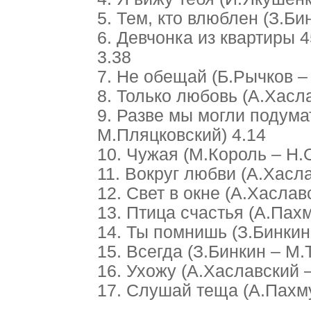
5. Тем, кто влюблен (З.Би
6. Девчонка из квартиры 
3.38
7. Не обещай (Б.Рычков –
8. Только любовь (А.Хасл
9. Разве мы могли подума
М.Пляцковский) 4.14
10. Чужая (М.Король – Н.
11. Вокруг любви (А.Хасл
12. Свет в окне (А.Хаслав
13. Птица счастья (А.Пах
14. Ты помнишь (З.Бинкин
15. Всегда (З.Бинкин – М.
16. Ухожу (А.Хаславский 
17. Слушай теща (А.Пахм