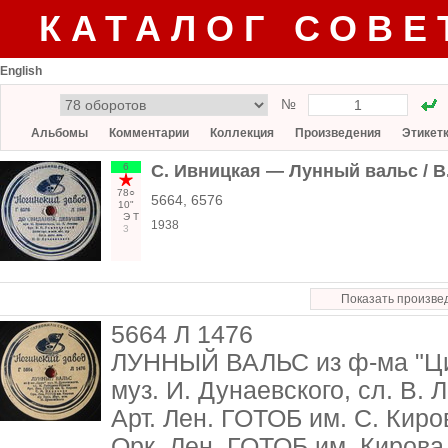
КАТАЛОГ СОВЕ
English
№
Альбомы
Комментарии
Коллекция
Произведения
Этикет
6
С. Ивницкая — Лунный вальс / 
78○
5664, 6576
10"
Э
Т
1938
3
Показать произве
5664 Л 1476
ЛУННЫЙ ВАЛЬС из ф-ма "Ц
муз. И. Дунаевского, сл. В.
Арт. Лен. ГОТОБ им. С. Киро
Орк. Лен. ГОТОБ им. Кирова п