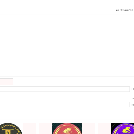
cartman730
U
л
п