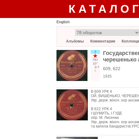
КАТАЛО
English
Альбомы
Комментарии
Коллекц
3
Государстве
черешенько /
78○
10"
Э
Т
609, 622
5
1935
В 609 УРК 4
ОЙ, ВИШЕНЬКО, ЧЕРЕШЕ
Укр. держ. жіноч. хор анс
В 622 УРК 4
І ШУМИТЬ, І ГУДЕ
обр. М. Лисенка
Укр. держ. жіноч. хор анс
та капела бандуристів УР