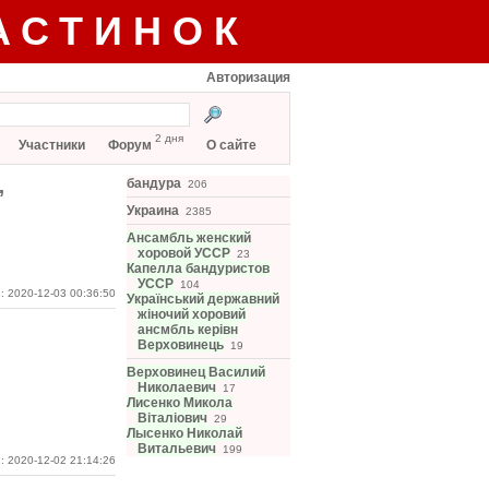
АСТИНОК
Авторизация
2 дня
Участники
Форум
О сайте
,
бандура
206
Украина
2385
Ансамбль женский
хоровой УССР
23
Капелла бандуристов
УССР
104
: 2020-12-03 00:36:50
Український державний
жіночий хоровий
ансмбль керівн
Верховинець
19
Верховинец Василий
Николаевич
17
Лисенко Микола
Віталіович
29
Лысенко Николай
Витальевич
199
: 2020-12-02 21:14:26