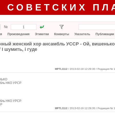
Г СОВЕТСКИХ ПЛ
№
ия
Произведения
Этикетки
Конверты
Указатель
Публикации
нный женский хор ансамбль УССР - Ой, вишенько
 І шумить, і гуде
MPTL1112
/ 2013-02-19 12:29:30
/ Редакция № 1
НЬКО
амбль НКО УРСР
амбль НКО УРСР
СР
MPTL1112
/ 2013-02-19 12:29:30 / Редакция № 1