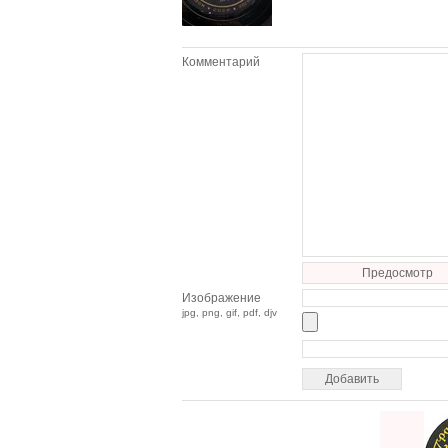
Комментарий
Предосмотр
Изображение
jpg, png, gif, pdf, djv