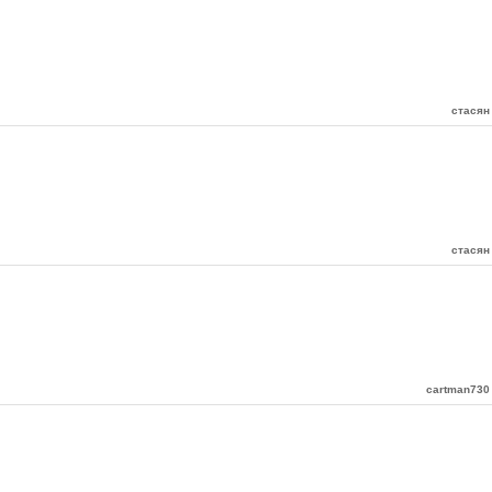
стасян
стасян
cartman730