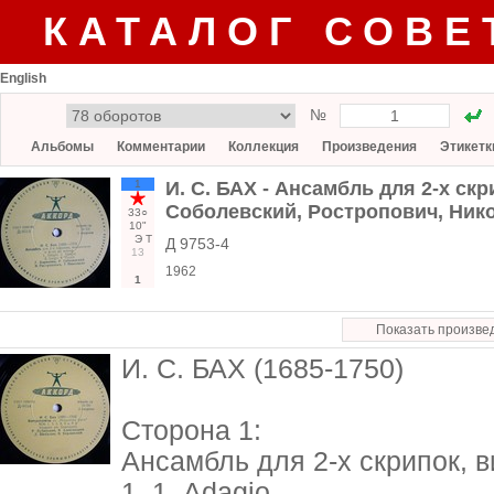
КАТАЛОГ СОВЕ
English
№
Альбомы
Комментарии
Коллекция
Произведения
Этикетк
1
И. С. БАХ - Ансамбль для 2-х ск
Соболевский, Ростропович, Ник
33○
10"
Э
Т
Д 9753-4
13
1962
1
Показать произве
И. С. БАХ (1685-1750)
Сторона 1:
Ансамбль для 2-х скрипок, 
1. 1. Adagio