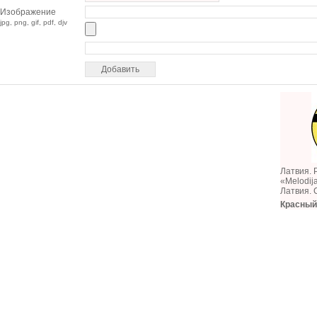
Изображение
jpg, png, gif, pdf, djv
Латвия. 
«Melodij
Латвия.
Красный