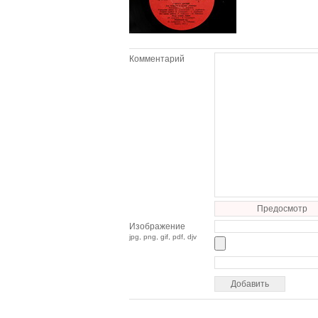
Комментарий
Предосмотр
Изображение
jpg, png, gif, pdf, djv