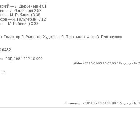
вский — Л. Дербенев) 4.01
ин — Л. Дербенев) 2.53
ров — М. Рябинин) 3.38
охов — Я. Гальперин) 3.12
н — М. Рябинин) 3.38
. Редактор В. Рыжиков. Художник В. Плотников. Фото В. Плотникова
 0452
ип. РЗГ, 1984 ??? 10 000
Alder
/ 2013-01-05 10:03:03 / Редакция № 7
нок
Jewrussian
/ 2018-07-09 11:25:30 / Редакция № 1