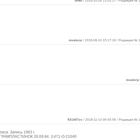
lefff5
/ 2018-10-28 13:52:27 / Редакция № 1
mvaleryi
/ 2016-06-10 15:17:16 / Редакция № 1
mvaleryi
931407cv
/ 2018-11-14 09:45:56 / Редакция № 1
иси. Запись 1983 г.
АМПЛАСТИНОК 28.09.84. З.471-О-21040