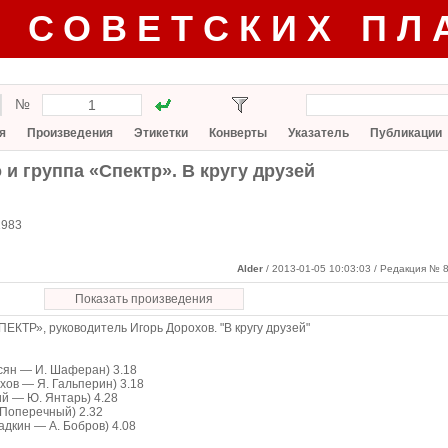
Г СОВЕТСКИХ ПЛ
№
я
Произведения
Этикетки
Конверты
Указатель
Публикации
и группа «Спектр». В кругу друзей
1983
Alder
/ 2013-01-05 10:03:03
/ Редакция № 8
Показать произведения
КТР», руководитель Игорь Дорохов. "В кругу друзей"
сян — И. Шаферан) 3.18
хов — Я. Гальперин) 3.18
й — Ю. Янтарь) 4.28
 Поперечный) 2.32
адкин — А. Бобров) 4.08