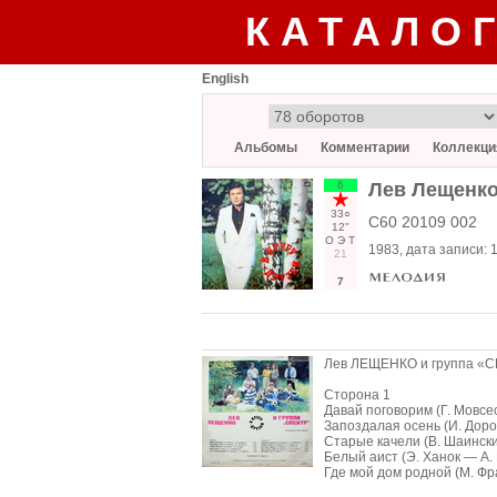
КАТАЛО
English
Альбомы
Комментарии
Коллекци
6
Лев Лещенко 
33○
С60 20109 002
12"
О
Э
Т
1983
, дата записи:
21
7
Лев ЛЕЩЕНКО и группа «СПЕ
Сторона 1
Давай поговорим (Г. Мовсе
Запоздалая осень (И. Доро
Старые качели (В. Шаински
Белый аист (Э. Ханок — А.
Где мой дом родной (М. Фр