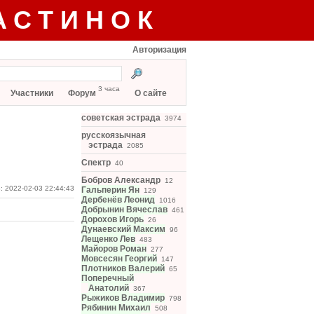
АСТИНОК
Авторизация
3 часа
Участники
Форум
О сайте
советская эстрада
3974
русскоязычная
эстрада
2085
Спектр
40
Бобров Александр
12
: 2022-02-03 22:44:43
Гальперин Ян
129
Дербенёв Леонид
1016
Добрынин Вячеслав
461
Дорохов Игорь
26
Дунаевский Максим
96
Лещенко Лев
483
Майоров Роман
277
Мовсесян Георгий
147
Плотников Валерий
65
Поперечный
Анатолий
367
Рыжиков Владимир
798
Рябинин Михаил
508