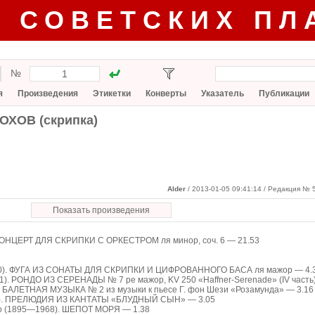
Г СОВЕТСКИХ ПЛ
№
я
Произведения
Этикетки
Конверты
Указатель
Публикации
ОХОВ (скрипка)
Alder
/ 2013-01-05 09:41:14
/ Редакция № 5
Показать произведения
 КОНЦЕРТ ДЛЯ СКРИПКИ С ОРКЕСТРОМ ля минор, соч. 6 — 21.53
770). ФУГА ИЗ СОНАТЫ ДЛЯ СКРИПКИ И ЦИФРОВАННОГО БАСА ля мажор — 4.
91). РОНДО ИЗ СЕРЕНАДЫ № 7 ре мажор, KV 250 «Haffner-Serenade» (IV часть
. БАЛЕТНАЯ МУЗЫКА № 2 из музыки к пьесе Г. фон Шези «Розамунда» — 3.16
18). ПРЕЛЮДИЯ ИЗ КАНТАТЫ «БЛУДНЫЙ СЫН» — 3.05
ско (1895—1968). ШЕПОТ МОРЯ — 1.38