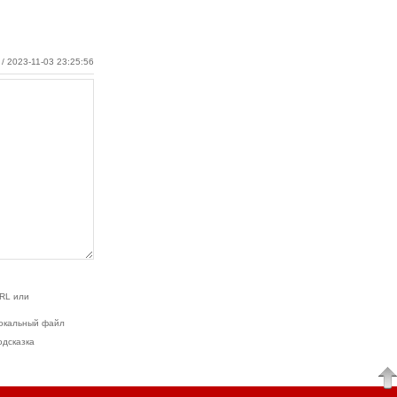
/ 2023-11-03 23:25:56
RL или
окальный файл
одсказка