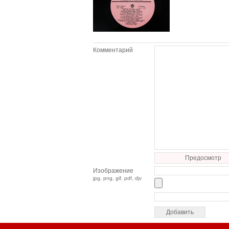
Комментарий
Предосмотр
Изображение
jpg, png, gif, pdf, djv