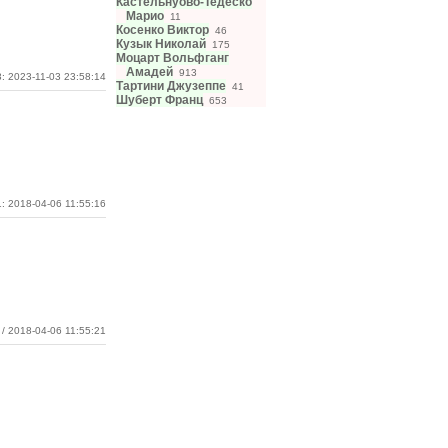
Кастельнуово-Тедеско
Марио
11
Косенко Виктор
46
Кузык Николай
175
Моцарт Вольфганг
Амадей
913
: 2023-11-03 23:58:14
Тартини Джузеппе
41
Шуберт Франц
653
: 2018-04-06 11:55:16
/ 2018-04-06 11:55:21