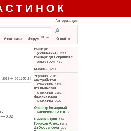
АСТИНОК
Авторизация
13 час.
Участники
Форум
О сайте
концерт
(сочинение)
1274
концерт для скрипки с
оркестром
416
скрипка
1294
Украина
2385
: 2018-04-06 11:55:28
австрийская
классика
2339
итальянская
классика
2182
французская
классика
2032
Оркестр Камерный
Киевского ГАТОБ
36
6
) — 6.32
Винник Юрий
170
Горохов Алексей
17
Дебюсси Клод
305