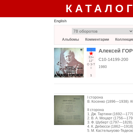
КАТАЛО
English
Альбомы
Комментарии
Коллекци
1
Алексей ГОР
33○
С10-14199-200
12"
О
Э
Т
1980
8
1
І сторона
В. Косенко (1896—1938).
II сторона
1. Дж. Тартини (1692—1
2. В. А. Моцарт (1756—17
3. Ф. Шуберт (1797—1828)
4. К. Дебюсси (1862—19
5. М. Кастельнуово-Теде