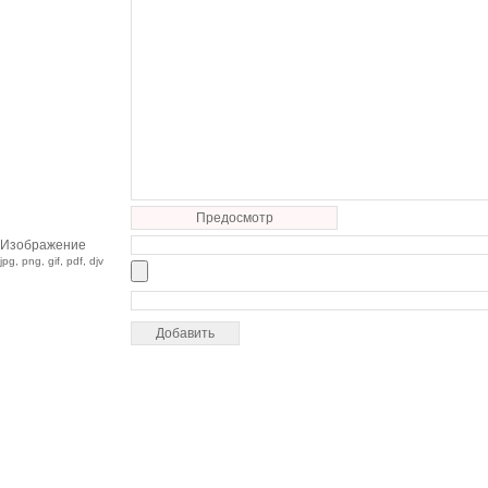
Предосмотр
Изображение
jpg, png, gif, pdf, djv