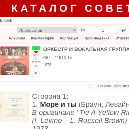
КАТАЛОГ СОВЕ
English
№
Альбомы
Комментарии
Коллекция
Произведения
Этикет
6
ОРКЕСТР И ВОКАЛЬНАЯ ГРУППА «
33○
С62—11513-14
7"
О
Э
Т
1978
25
5
Показать произве
Сторона 1:
1.
Море и ты
(Браун, Левайн 
В оригинале "Tie A Yellow R
(I. Levine – L. Russell Brown
1973