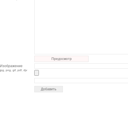
Предосмотр
Изображение
jpg, png, gif, pdf, djv