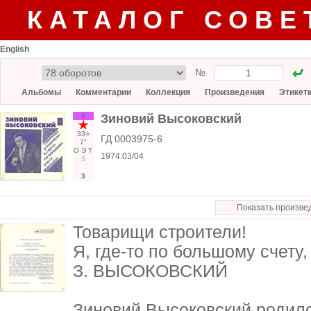
КАТАЛОГ СОВЕ
English
№
Альбомы
Комментарии
Коллекция
Произведения
Этикет
4
Зиновий Высоковский
33○
ГД 0003975-6
7"
О
Э
Т
1974.03/04
3
3
Показать произве
Товарищи строители!
Я, где-то по большому счету,
З. ВЫСОКОВСКИЙ
Зиновий Высоковский родилс