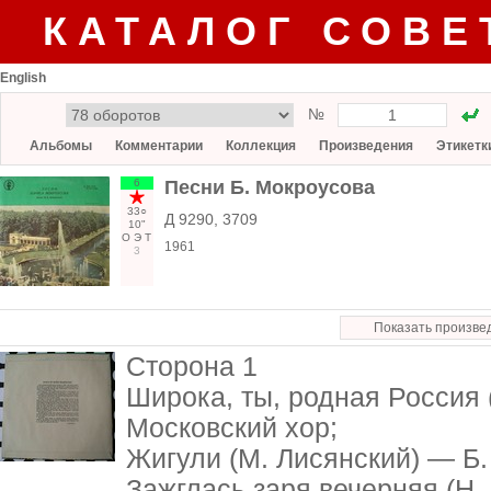
КАТАЛОГ СОВЕ
English
№
Альбомы
Комментарии
Коллекция
Произведения
Этикетк
6
Песни Б. Мокроусова
33○
Д 9290, 3709
10"
О
Э
Т
1961
3
Показать произве
Сторона 1
Широка, ты, родная Россия (
Московский хор;
Жигули (М. Лисянский) — Б.
Зажглась заря вечерняя (Н.